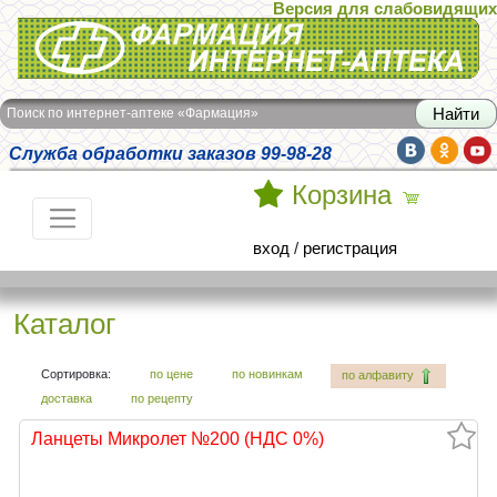
Версия для слабовидящих
Интернет-аптека Фармация
Поиск по интернет-аптеке «Фармация»
Служба обработки заказов 99-98-28
Корзина
вход
/
регистрация
Каталог
Сортировка:
по цене
по новинкам
по алфавиту
доставка
по рецепту
Ланцеты Микролет №200 (НДС 0%)