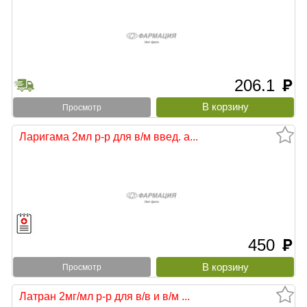
206.1
руб
Просмотр
Ларигама 2мл р-р для в/м введ. а...
450
руб
Просмотр
Латран 2мг/мл р-р для в/в и в/м ...