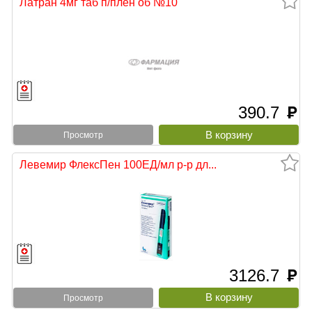
Латран 4мг таб п/плен об №10
390.7
руб
Просмотр
Левемир ФлексПен 100ЕД/мл р-р дл...
3126.7
руб
Просмотр