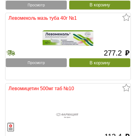
Просмотр
Левомеколь мазь туба 40г №1
277.2
руб
Просмотр
Левомицетин 500мг таб №10