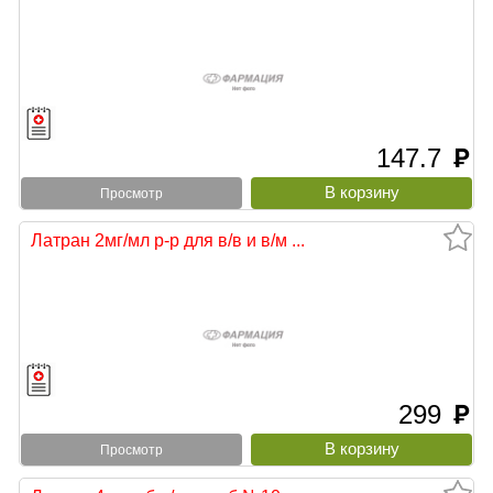
147.7
руб
Просмотр
Латран 2мг/мл р-р для в/в и в/м ...
299
руб
Просмотр