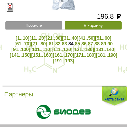
196.8
руб
Просмотр
[1..10]
[11..20]
[21..30]
[31..40]
[41..50]
[51..60]
[61..70]
[71..80]
81
82
83
84
85
86
87
88
89
90
[91..100]
[101..110]
[111..120]
[121..130]
[131..140]
[141..150]
[151..160]
[161..170]
[171..180]
[181..190]
[191..193]
Партнеры