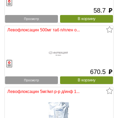
58.7
руб
Просмотр
Левофлоксацин 500мг таб п/плен о...
670.5
руб
Просмотр
Левофлоксацин 5мг/мл р-р д/инф 1...