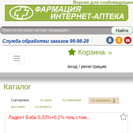
Версия для слабовидящих
Интернет-аптека Фармация
Поиск по интернет-аптеке «Фармация»
Служба обработки заказов 99-98-28
Корзина
вход
/
регистрация
Каталог
Сортировка:
по цене
по новинкам
по алфавиту
доставка
по рецепту
Лидент Бэби 0,33%+0,1% гель стом...