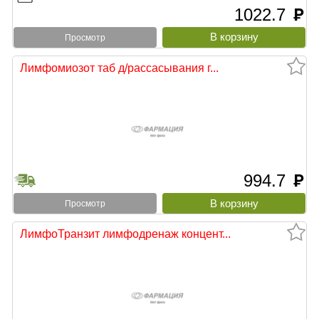
1022.7
руб
Просмотр
Лимфомиозот таб д/рассасывания г...
994.7
руб
Просмотр
ЛимфоТранзит лимфодренаж концент...