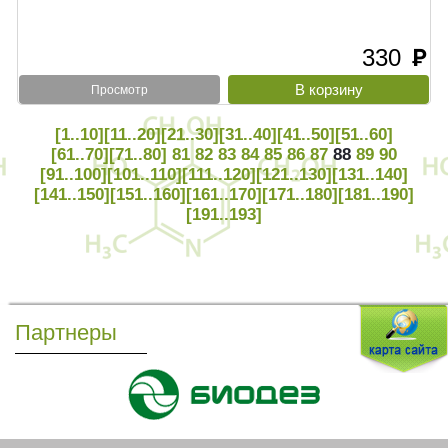
330
руб
Просмотр
[1..10]
[11..20]
[21..30]
[31..40]
[41..50]
[51..60]
[61..70]
[71..80]
81
82
83
84
85
86
87
88
89
90
[91..100]
[101..110]
[111..120]
[121..130]
[131..140]
[141..150]
[151..160]
[161..170]
[171..180]
[181..190]
[191..193]
Партнеры