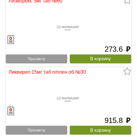
Лизипрекс 5мг таб №60
273.6
руб
Просмотр
Ликвирел 15мг таб п/плен об №30
915.8
руб
Просмотр