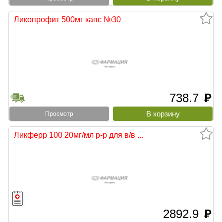
Ликопрофит 500мг капс №30
738.7
руб
Просмотр
Ликферр 100 20мг/мл р-р для в/в ...
2892.9
руб