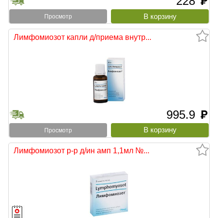
228
руб
Просмотр
Лимфомиозот капли д/приема внутр...
995.9
руб
Просмотр
Лимфомиозот р-р д/ин амп 1,1мл №...