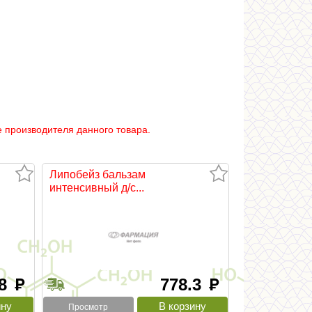
 производителя данного товара.
Липобейз бальзам
интенсивный д/с...
.8
778.3
руб
руб
Просмотр