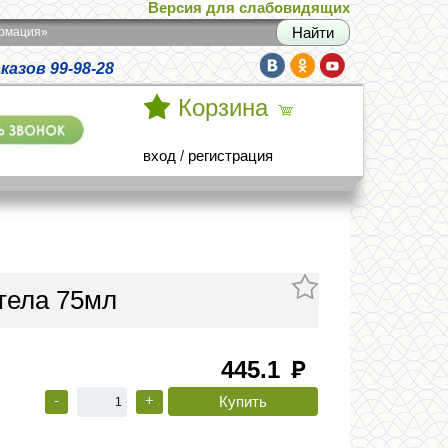
Версия для слабовидящих
армация»
азов 99-98-28
Корзина
вход
/
регистрация
тела 75мл
445.1
руб
-
+