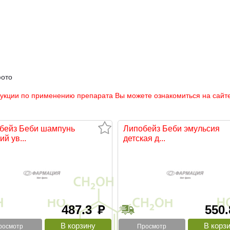
фото
рукции по применению препарата Вы можете ознакомиться на сайте
бейз Беби шампунь
Липобейз Беби эмульсия
ий ув...
детская д...
487.3
550
руб
росмотр
Просмотр