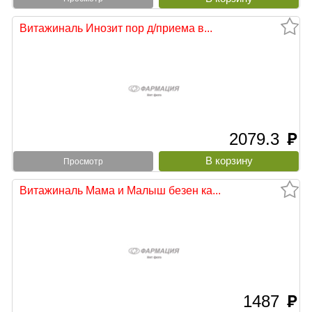
Витажиналь Инозит пор д/приема в...
2079.3
руб
Просмотр
Витажиналь Мама и Малыш безен ка...
1487
руб