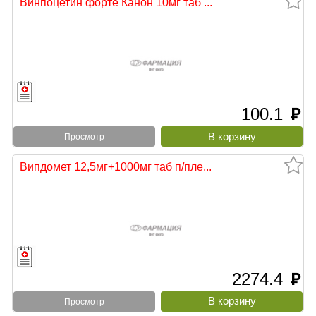
Винпоцетин форте Канон 10мг таб ...
100.1
руб
Просмотр
Випдомет 12,5мг+1000мг таб п/пле...
2274.4
руб
Просмотр