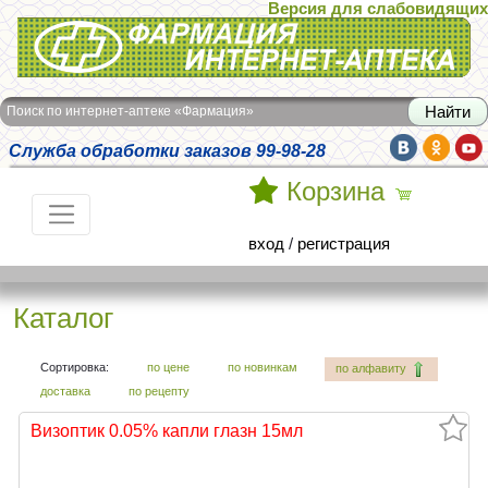
Версия для слабовидящих
Интернет-аптека Фармация
Поиск по интернет-аптеке «Фармация»
Служба обработки заказов 99-98-28
Корзина
вход
/
регистрация
Каталог
Сортировка:
по цене
по новинкам
по алфавиту
доставка
по рецепту
Визоптик 0.05% капли глазн 15мл