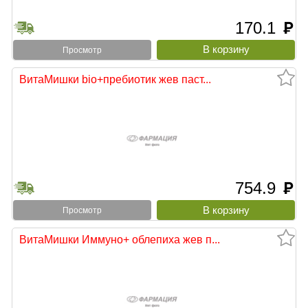
170.1
руб
Просмотр
ВитаМишки bio+пребиотик жев паст...
754.9
руб
Просмотр
ВитаМишки Иммуно+ облепиха жев п...