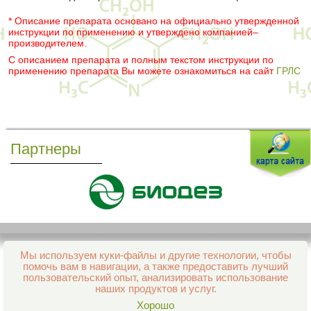
* Описание препарата основано на официально утвержденной
инструкции по применению и утверждено компанией–
производителем.
С описанием препарата и полным текстом инструкции по
применению препарата Вы можете ознакомиться на сайт
ГРЛС
Партнеры
Мы используем куки-файлы и другие технологии, чтобы
Все права защищены и охраняются законом
помочь вам в навигации, а также предоставить лучший
© 2013–2026 Интернет-аптека Фармация
пользовательский опыт, анализировать использование
е-mail:
support@aptekapenza.ru
наших продуктов и услуг.
Телефон: Служба обработки заказов 99-98-28
Хорошо