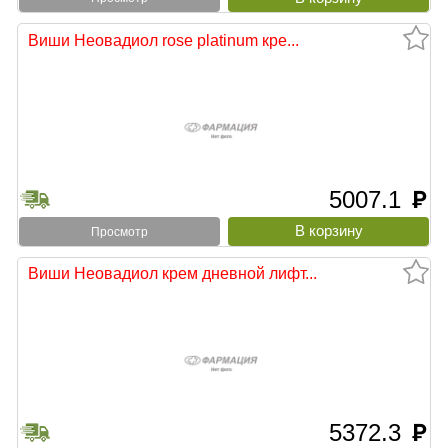
Виши Неовадиол rose platinum кре...
5007.1
руб
Просмотр
Виши Неовадиол крем дневной лифт...
5372.3
руб