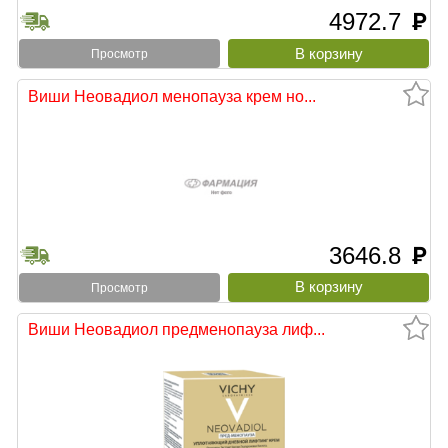
4972.7
руб
Просмотр
Виши Неовадиол менопауза крем но...
3646.8
руб
Просмотр
Виши Неовадиол предменопауза лиф...