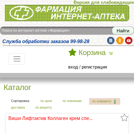
Версия для слабовидящих
Интернет-аптека Фармация
Поиск по интернет-аптеке «Фармация»
Служба обработки заказов 99-98-28
Корзина
вход
/
регистрация
Каталог
Сортировка:
по цене
по новинкам
по алфавиту
доставка
по рецепту
Виши Лифтактив Коллаген крем спе...