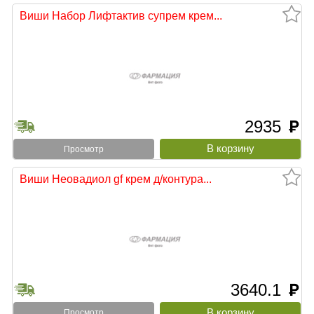
Виши Набор Лифтактив супрем крем...
2935
руб
Просмотр
Виши Неовадиол gf крем д/контура...
3640.1
руб
Просмотр