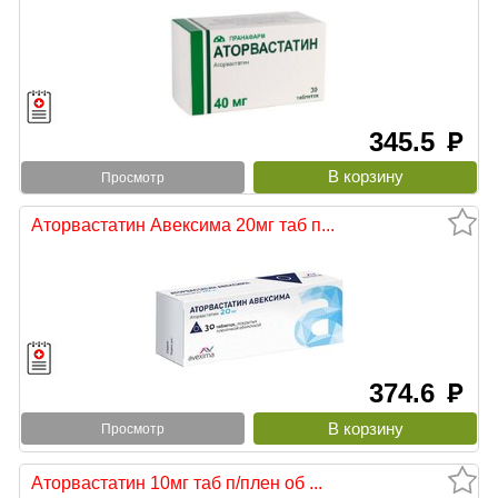
345.5
руб
Просмотр
Аторвастатин Авексима 20мг таб п...
374.6
руб
Просмотр
Аторвастатин 10мг таб п/плен об ...