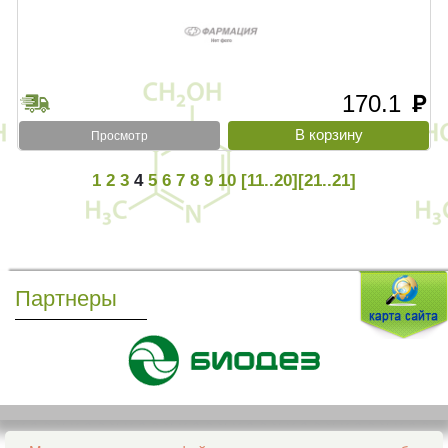
170.1
руб
Просмотр
1
2
3
4
5
6
7
8
9
10
[11..20]
[21..21]
Партнеры