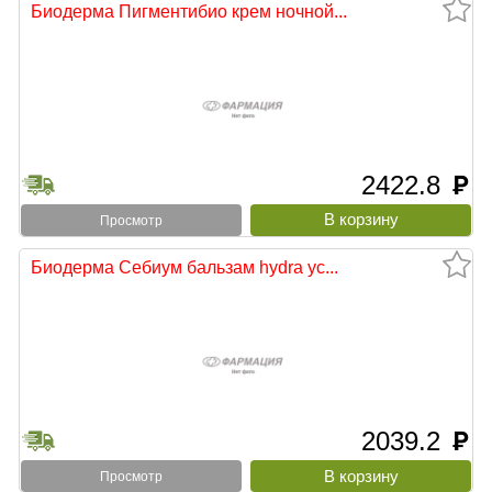
Биодерма Пигментибио крем ночной...
2422.8
руб
Просмотр
Биодерма Себиум бальзам hydra ус...
2039.2
руб
Просмотр