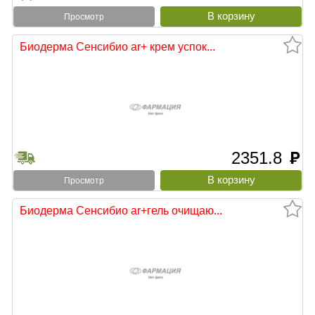
Просмотр
Биодерма Сенсибио ar+ крем успок...
2351.8
руб
Просмотр
Биодерма Сенсибио ar+гель очищаю...