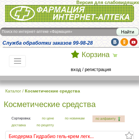
Версия для слабовидящих
Интернет-аптека Фармация
Поиск по интернет-аптеке «Фармация»
Служба обработки заказов 99-98-28
Корзина
вход
/
регистрация
Каталог
/
Косметические средства
Косметические средства
Сортировка:
по цене
по новинкам
по алфавиту
доставка
по рецепту
Биодерма Гидрабио гель-крем легк...