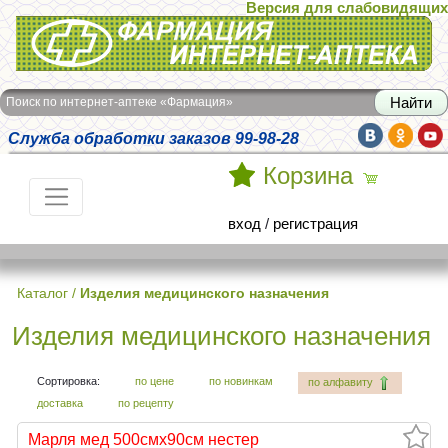
Версия для слабовидящих
Интернет-аптека Фармация
Поиск по интернет-аптеке «Фармация»
Служба обработки заказов 99-98-28
Корзина
вход
/
регистрация
Каталог
/
Изделия медицинского назначения
Изделия медицинского назначения
Сортировка:
по цене
по новинкам
по алфавиту
доставка
по рецепту
Марля мед 500смх90см нестер