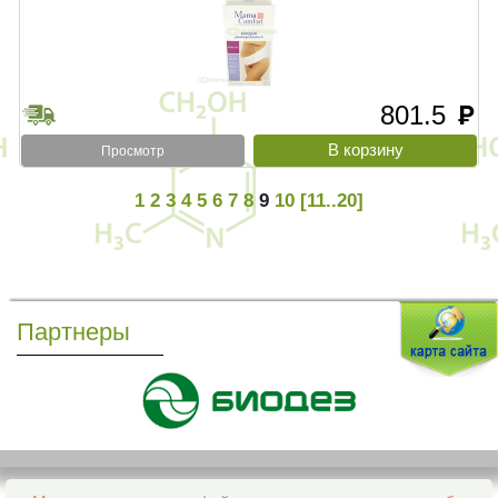
801.5
руб
Просмотр
1
2
3
4
5
6
7
8
9
10
[11..20]
Партнеры