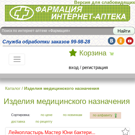
Версия для слабовидящих
Интернет-аптека Фармация
Поиск по интернет-аптеке «Фармация»
Служба обработки заказов 99-98-28
Корзина
вход
/
регистрация
Каталог
/
Изделия медицинского назначения
Изделия медицинского назначения
Сортировка:
по цене
по новинкам
по алфавиту
доставка
по рецепту
Лейкопластырь Мастер Юни бактери...