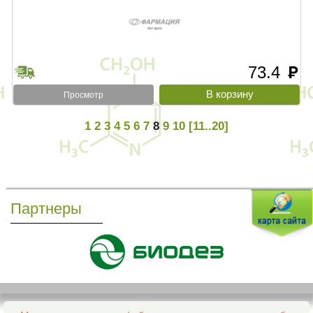
73.4
руб
Просмотр
1
2
3
4
5
6
7
8
9
10
[11..20]
Партнеры