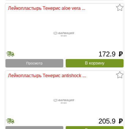
Лейкопластырь Тенерис aloe vera ...
172.9
руб
Просмотр
Лейкопластырь Тенерис antishock ...
205.9
руб