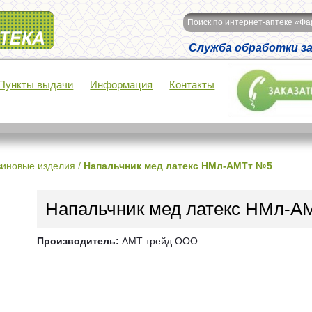
Поиск по интернет-аптеке «Ф
Служба обработки зак
Пункты выдачи
Информация
Контакты
зиновые изделия
/
Напальчник мед латекс НМл-АМТт №5
Напальчник мед латекс НМл-А
Производитель:
АМТ трейд ООО