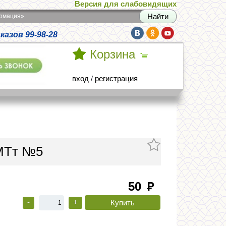
Версия для слабовидящих
армация»
азов 99-98-28
Корзина
вход
/
регистрация
МТт №5
50
руб
-
+