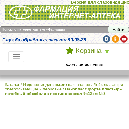
Версия для слабовидящих
Интернет-аптека Фармация
Поиск по интернет-аптеке «Фармация»
Служба обработки заказов 99-98-28
Корзина
вход
/
регистрация
Каталог
/
Изделия медицинского назначения
/
Лейкопластыри
обезболивающие и перцовые
/
Нанопласт форте пластырь
лечебный обезболив противовоспал 9х12см №3