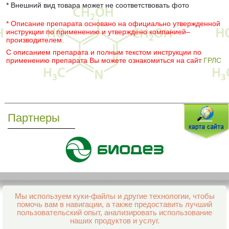
* Внешний вид товара может не соответствовать фото
* Описание препарата основано на официально утвержденной
инструкции по применению и утверждено компанией–
производителем.
С описанием препарата и полным текстом инструкции по
применению препарата Вы можете ознакомиться на сайт
ГРЛС
Партнеры
Мы используем куки-файлы и другие технологии, чтобы
Все права защищены и охраняются законом
помочь вам в навигации, а также предоставить лучший
© 2013–2026 Интернет-аптека Фармация
пользовательский опыт, анализировать использование
е-mail:
support@aptekapenza.ru
наших продуктов и услуг.
Телефон: Служба обработки заказов 99-98-28