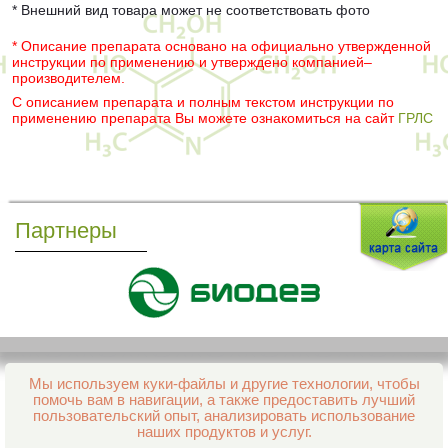
* Внешний вид товара может не соответствовать фото
* Описание препарата основано на официально утвержденной
инструкции по применению и утверждено компанией–
производителем.
С описанием препарата и полным текстом инструкции по
применению препарата Вы можете ознакомиться на сайт
ГРЛС
Партнеры
Мы используем куки-файлы и другие технологии, чтобы
Все права защищены и охраняются законом
помочь вам в навигации, а также предоставить лучший
© 2013–2026 Интернет-аптека Фармация
пользовательский опыт, анализировать использование
е-mail:
support@aptekapenza.ru
наших продуктов и услуг.
Телефон: Служба обработки заказов 99-98-28