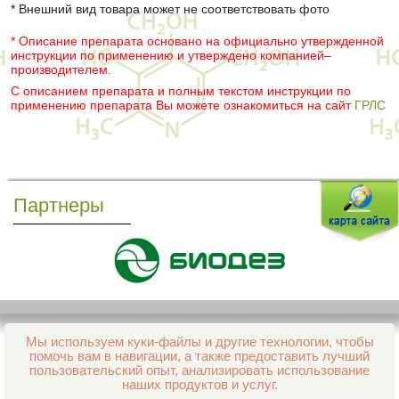
* Внешний вид товара может не соответствовать фото
* Описание препарата основано на официально утвержденной
инструкции по применению и утверждено компанией–
производителем.
С описанием препарата и полным текстом инструкции по
применению препарата Вы можете ознакомиться на сайт
ГРЛС
Партнеры
Мы используем куки-файлы и другие технологии, чтобы
Все права защищены и охраняются законом
помочь вам в навигации, а также предоставить лучший
© 2013–2026 Интернет-аптека Фармация
пользовательский опыт, анализировать использование
е-mail:
support@aptekapenza.ru
наших продуктов и услуг.
Телефон: Служба обработки заказов 99-98-28