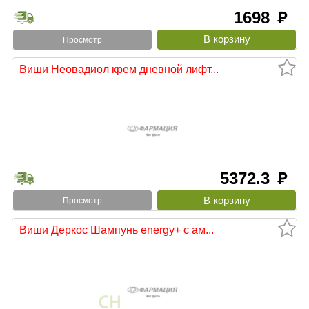
1698
руб
Просмотр
Виши Неовадиол крем дневной лифт...
5372.3
руб
Просмотр
Виши Деркос Шампунь energy+ с ам...