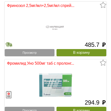
Фринозол 2,5мг/мл+2,5мг/мл спрей...
485.7
руб
Просмотр
Фромилид Уно 500мг таб с пролонг...
294.9
руб
Просмотр