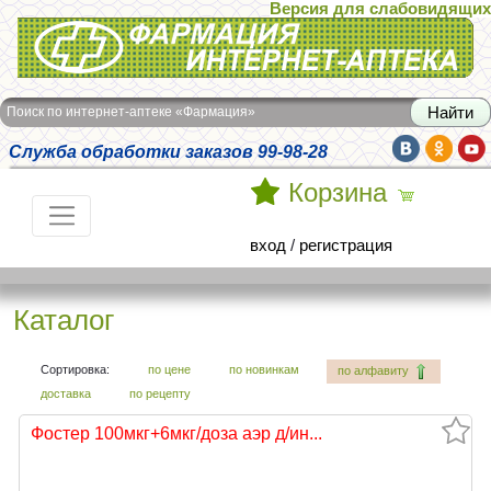
Версия для слабовидящих
Интернет-аптека Фармация
Поиск по интернет-аптеке «Фармация»
Служба обработки заказов 99-98-28
Корзина
вход
/
регистрация
Каталог
Сортировка:
по цене
по новинкам
по алфавиту
доставка
по рецепту
Фостер 100мкг+6мкг/доза аэр д/ин...