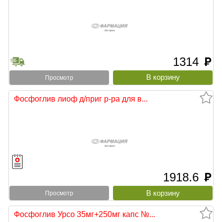
1314
руб
Просмотр
Фосфоглив лиоф д/приг р-ра для в...
1918.6
руб
Просмотр
Фосфоглив Урсо 35мг+250мг капс №...