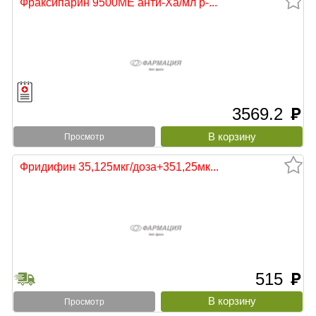
Фраксипарин 9500МЕ анти-Ха/мл р-...
3569.2
руб
Просмотр
Фридифин 35,125мкг/доза+351,25мк...
515
руб
Просмотр