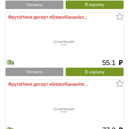
Просмотр
ФрутоНяня десерт яблоко/банан/кл...
55.1
руб
Просмотр
ФрутоНяня десерт яблоко/банан/пе...