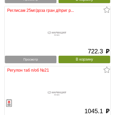
Реглисам 25мг/доза гран д/приг р...
722.3
руб
Просмотр
Регулон таб п/об №21
1045.1
руб