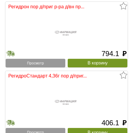
Регидрон пор д/приг р-ра д/вн пр...
794.1
руб
Просмотр
РегидроСтандарт 4,36г пор д/приг...
406.1
руб
Просмотр