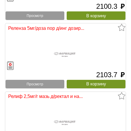
2100.3
руб
Просмотр
Реленза 5мг/доза пор д/инг дозир...
2103.7
руб
Просмотр
Релиф 2,5мг/г мазь д/ректал и на...