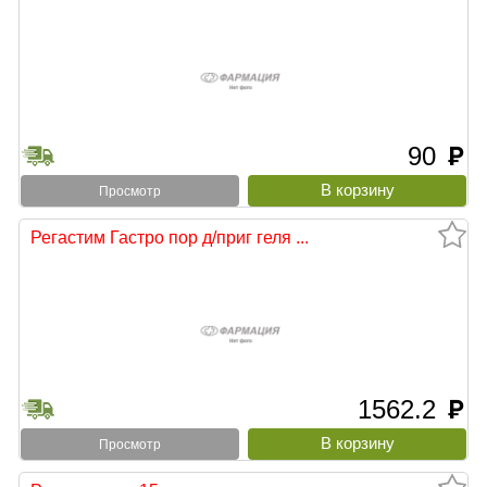
90
руб
Просмотр
Регастим Гастро пор д/приг геля ...
1562.2
руб
Просмотр