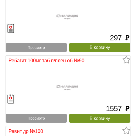
297
руб
Просмотр
Ребагит 100мг таб п/плен об №90
1557
руб
Просмотр
Ревит др №100