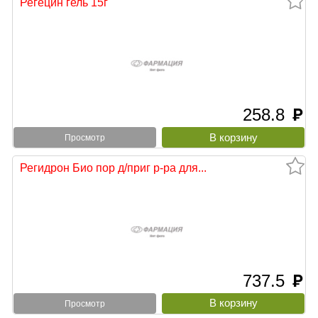
Регецин гель 15г
258.8
руб
Просмотр
Регидрон Био пор д/приг р-ра для...
737.5
руб
Просмотр