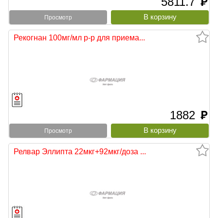
5811.7
руб
Просмотр
Рекогнан 100мг/мл р-р для приема...
1882
руб
Просмотр
Релвар Эллипта 22мкг+92мкг/доза ...