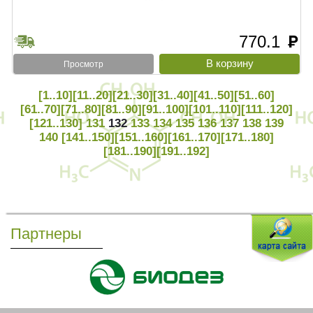
770.1
руб
Просмотр
[1..10]
[11..20]
[21..30]
[31..40]
[41..50]
[51..60]
[61..70]
[71..80]
[81..90]
[91..100]
[101..110]
[111..120]
[121..130]
131
132
133
134
135
136
137
138
139
140
[141..150]
[151..160]
[161..170]
[171..180]
[181..190]
[191..192]
Партнеры