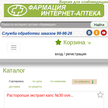
Версия для слабовидящих
Интернет-аптека Фармация
Поиск по интернет-аптеке «Фармация»
Служба обработки заказов 99-98-28
Корзина
вход
/
регистрация
Каталог
Сортировка:
по цене
по новинкам
по алфавиту
доставка
по рецепту
Расторопши экстракт капс №30 ove...