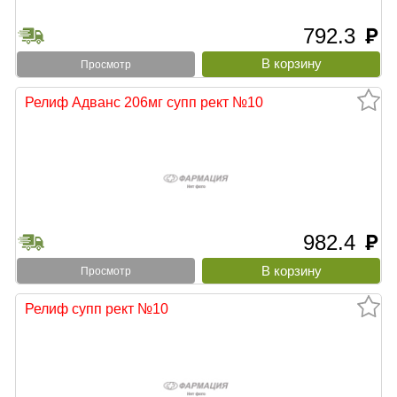
792.3
руб
Просмотр
Релиф Адванс 206мг супп рект №10
982.4
руб
Просмотр
Релиф супп рект №10