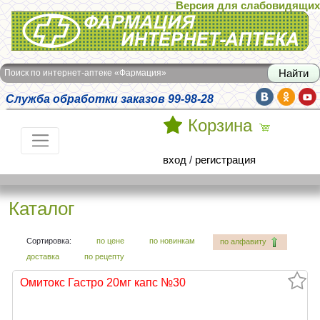
Версия для слабовидящих
Интернет-аптека Фармация
Поиск по интернет-аптеке «Фармация»
Служба обработки заказов 99-98-28
Корзина
вход
/
регистрация
Каталог
Сортировка:
по цене
по новинкам
по алфавиту
доставка
по рецепту
Омитокс Гастро 20мг капс №30