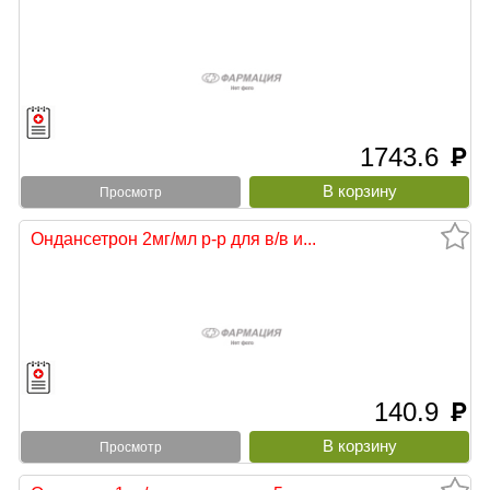
1743.6
руб
Просмотр
Ондансетрон 2мг/мл р-р для в/в и...
140.9
руб
Просмотр