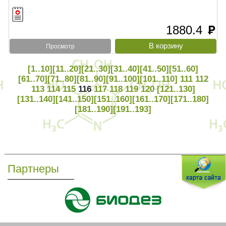
1880.4
руб
Просмотр
[1..10]
[11..20]
[21..30]
[31..40]
[41..50]
[51..60]
[61..70]
[71..80]
[81..90]
[91..100]
[101..110]
111
112
113
114
115
116
117
118
119
120
[121..130]
[131..140]
[141..150]
[151..160]
[161..170]
[171..180]
[181..190]
[191..193]
Партнеры