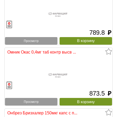
789.8
руб
Просмотр
Омник Окас 0,4мг таб контр высв ...
873.5
руб
Просмотр
Онбрез Бризхалер 150мкг капс с п...