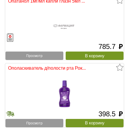
Опатанол 1мг/мл капли глазн 5мл ...
785.7
руб
Просмотр
Ополаскиватель д/полости рта Рок...
398.5
руб
Просмотр