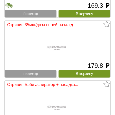
169.3
руб
Просмотр
Отривин 35мкг/доза спрей назал д...
179.8
руб
Просмотр
Отривин Бэби аспиратор + насадка...