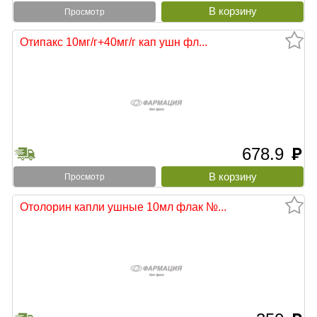
Просмотр
Отипакс 10мг/г+40мг/г кап ушн фл...
678.9
руб
Просмотр
Отолорин капли ушные 10мл флак №...