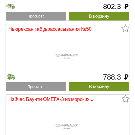
802.3
руб
Просмотр
Ньюрексан таб д/рассасывания №50
788.3
руб
Просмотр
Нэйчес Баунти ОМЕГА-3 из морских...