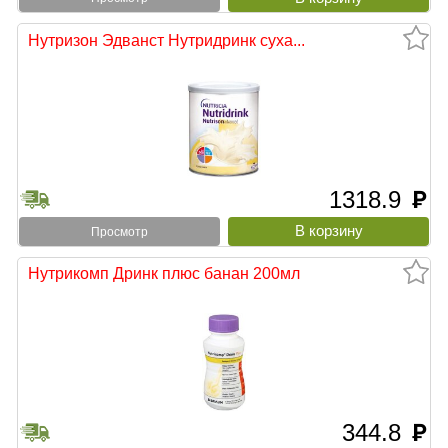
Нутризон Эдванст Нутридринк суха...
1318.9
руб
Просмотр
Нутрикомп Дринк плюс банан 200мл
344.8
руб