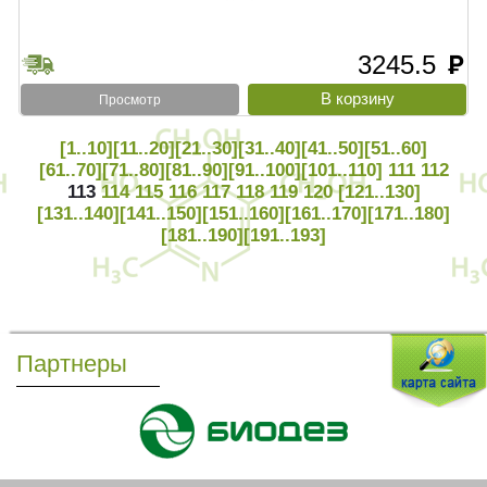
3245.5
руб
Просмотр
[1..10]
[11..20]
[21..30]
[31..40]
[41..50]
[51..60]
[61..70]
[71..80]
[81..90]
[91..100]
[101..110]
111
112
113
114
115
116
117
118
119
120
[121..130]
[131..140]
[141..150]
[151..160]
[161..170]
[171..180]
[181..190]
[191..193]
Партнеры