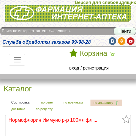
Версия для слабовидящих
Интернет-аптека Фармация
Поиск по интернет-аптеке «Фармация»
Служба обработки заказов 99-98-28
Корзина
вход
/
регистрация
Каталог
Сортировка:
по цене
по новинкам
по алфавиту
доставка
по рецепту
Нормофлорин Иммуно р-р 100мл фл ...