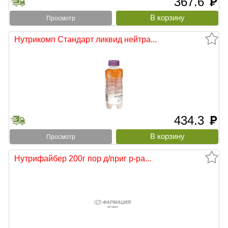
367.6
руб
Просмотр
Нутрикомп Стандарт ликвид нейтра...
434.3
руб
Просмотр
Нутрифайбер 200г пор д/приг р-ра...