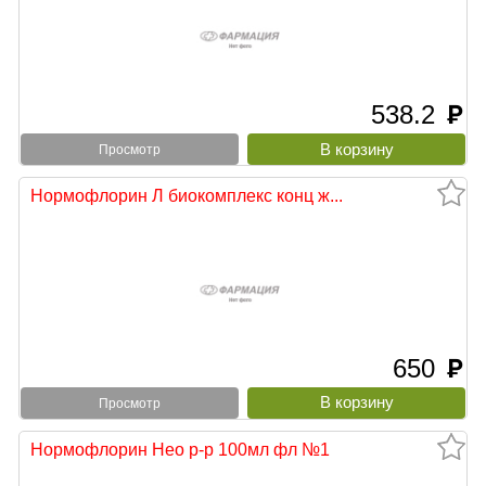
538.2
руб
Просмотр
Нормофлорин Л биокомплекс конц ж...
650
руб
Просмотр
Нормофлорин Нео р-р 100мл фл №1