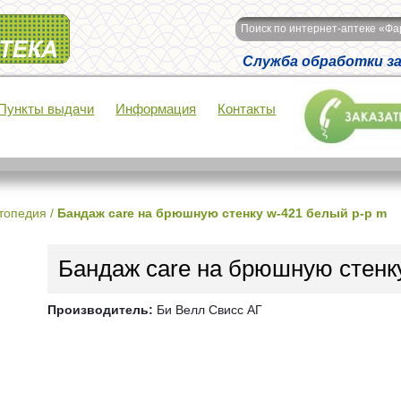
Поиск по интернет-аптеке «Ф
Служба обработки зак
Пункты выдачи
Информация
Контакты
топедия
/
Бандаж care на брюшную стенку w-421 белый р-р m
Бандаж care на брюшную стенк
Производитель:
Би Велл Свисс АГ