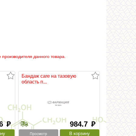
 производителя данного товара.
Бандаж care на тазовую
область п...
.6
984.7
руб
руб
Просмотр