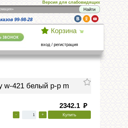
Версия для слабовидящих
армация»
азов 99-98-28
Корзина
вход
/
регистрация
у w-421 белый р-р m
2342.1
руб
-
+