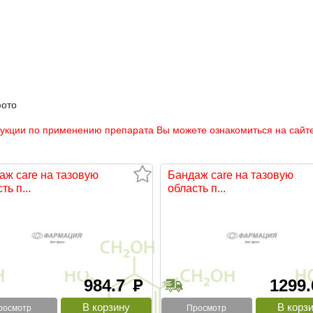
фото
рукции по применению препарата Вы можете ознакомиться на сайте
аж care на тазовую
Бандаж care на тазовую
ть п...
область п...
984.7
1299
руб
росмотр
Просмотр