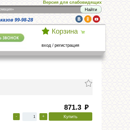
Версия для слабовидящих
армация»
азов 99-98-28
Корзина
вход
/
регистрация
871.3
руб
-
+