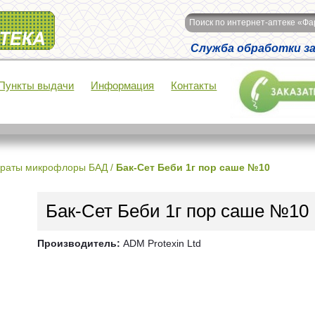
Поиск по интернет-аптеке «Ф
Служба обработки зак
Пункты выдачи
Информация
Контакты
раты микрофлоры БАД
/
Бак-Сет Беби 1г пор саше №10
Бак-Сет Беби 1г пор саше №10
Производитель:
ADM Protexin Ltd