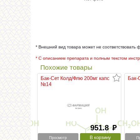
* Внешний вид товара может не соответствовать 
* С описанием препарата и полным текстом инст
Похожие товары
Бак-Сет Колд/Флю 200мг капс
Бак-
№14
951.8
руб
Просмотр
П