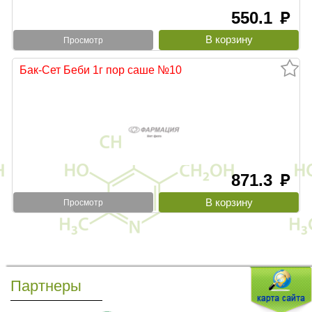
550.1
руб
Просмотр
Бак-Сет Беби 1г пор саше №10
871.3
руб
Просмотр
Партнеры