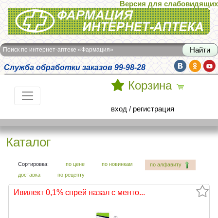
Версия для слабовидящих
Интернет-аптека Фармация
Поиск по интернет-аптеке «Фармация»
Служба обработки заказов 99-98-28
Корзина
вход
/
регистрация
Каталог
Сортировка:
по цене
по новинкам
по алфавиту
доставка
по рецепту
Ивилект 0,1% спрей назал с менто...