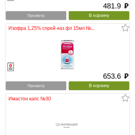
481.9
руб
Просмотр
Изофра 1,25% спрей наз фл 15мл №...
653.6
руб
Просмотр
Имастон капс №30