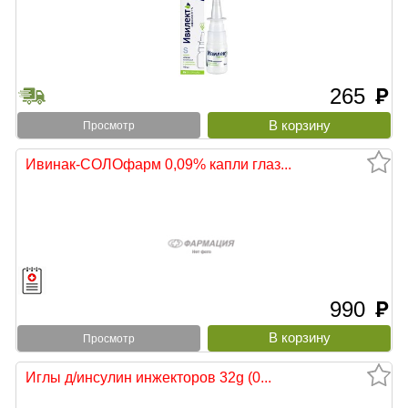
265
руб
Просмотр
Ивинак-СОЛОфарм 0,09% капли глаз...
990
руб
Просмотр
Иглы д/инсулин инжекторов 32g (0...