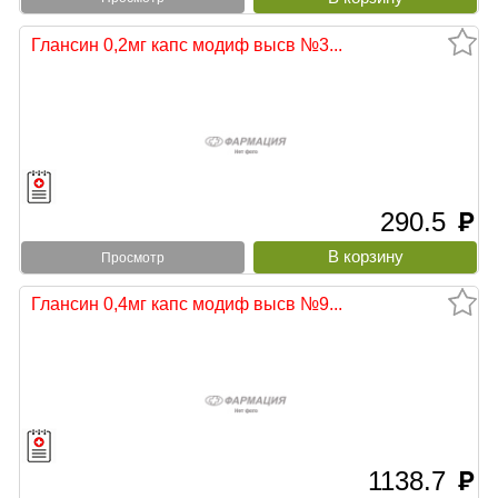
Глансин 0,2мг капс модиф высв №3...
290.5
руб
Просмотр
Глансин 0,4мг капс модиф высв №9...
1138.7
руб