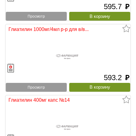
595.7
руб
Просмотр
Глиатилин 1000мг/4мл р-р для в/в...
593.2
руб
Просмотр
Глиатилин 400мг капс №14