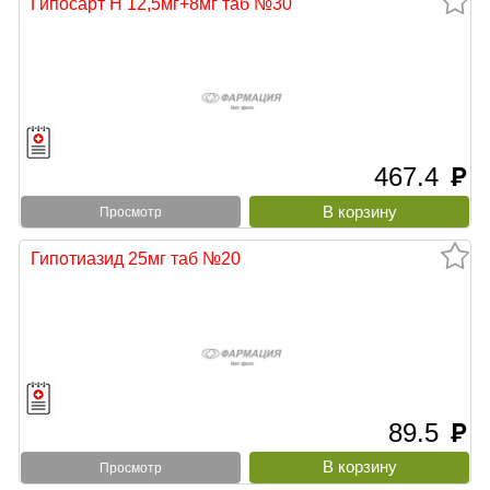
Гипосарт Н 12,5мг+8мг таб №30
467.4
руб
Просмотр
Гипотиазид 25мг таб №20
89.5
руб
Просмотр