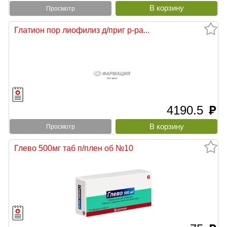
Просмотр
Глатион пор лиофилиз д/приг р-ра...
4190.5
руб
Просмотр
Глево 500мг таб п/плен об №10