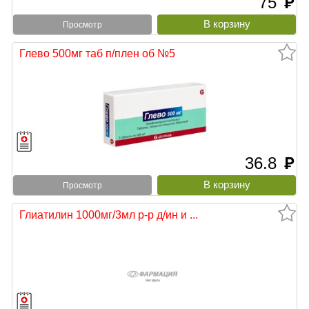
75
руб
Просмотр
Глево 500мг таб п/плен об №5
36.8
руб
Просмотр
Глиатилин 1000мг/3мл р-р д/ин и ...