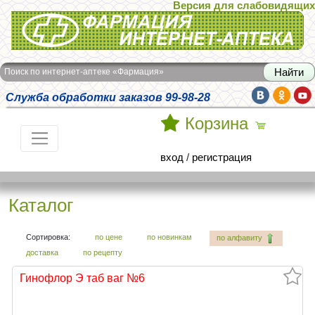
Версия для слабовидящих
Интернет-аптека Фармация
Поиск по интернет-аптеке «Фармация»
Служба обработки заказов 99-98-28
Корзина
вход
/
регистрация
Каталог
Сортировка:
по цене
по новинкам
по алфавиту
доставка
по рецепту
Гинофлор Э таб ваг №6