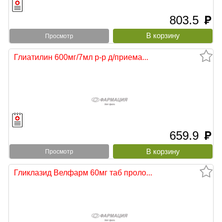
803.5
руб
Просмотр
Глиатилин 600мг/7мл р-р д/приема...
659.9
руб
Просмотр
Гликлазид Велфарм 60мг таб проло...