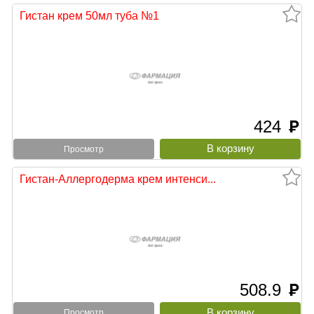
Гистан крем 50мл туба №1
424
руб
Просмотр
Гистан-Аллергодерма крем интенси...
508.9
руб
Просмотр