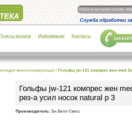
Поиск по интернет-аптеке «Ф
Служба обработки зак
Пункты выдачи
Информация
Контакты
топедия венотонизирующая
/
Гольфы jw-121 компрес жен med 2кл
Гольфы jw-121 компрес жен me
рез-а усил носок natural р 3
Производитель:
Би.Велл Свисс