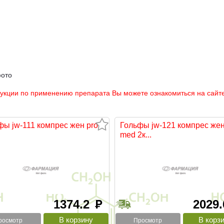
фото
рукции по применению препарата Вы можете ознакомиться на сайте
фы jw-111 компрес жен pro
Гольфы jw-121 компрес же
med 2к...
1374.2
2029
руб
росмотр
Просмотр