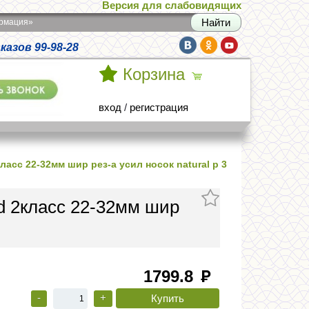
Версия для слабовидящих
армация»
азов 99-98-28
Корзина
вход
/
регистрация
асс 22-32мм шир рез-а усил носок natural р 3
d 2класс 22-32мм шир
1799.8
руб
-
+