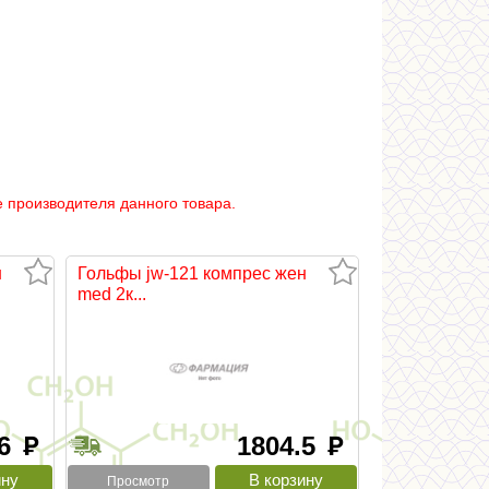
 производителя данного товара.
н
Гольфы jw-121 компрес жен
med 2к...
.6
1804.5
руб
руб
Просмотр