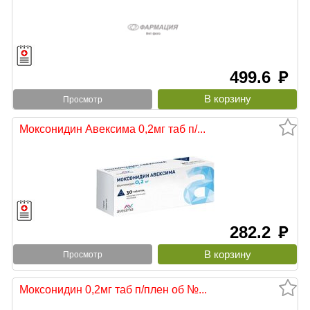
499.6
руб
Просмотр
Моксонидин Авексима 0,2мг таб п/...
282.2
руб
Просмотр
Моксонидин 0,2мг таб п/плен об №...