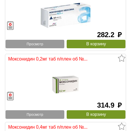
282.2
руб
Просмотр
Моксонидин 0,2мг таб п/плен об №...
314.9
руб
Просмотр
Моксонидин 0,4мг таб п/плен об №...