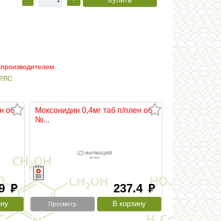
–производителем.
РЛС
н об
Моксонидин 0,4мг таб п/плен об
№...
.9
237.4
руб
руб
Просмотр