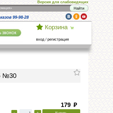
Версия для слабовидящих
армация»
азов 99-98-28
Корзина
вход
/
регистрация
б №30
179
руб
-
+