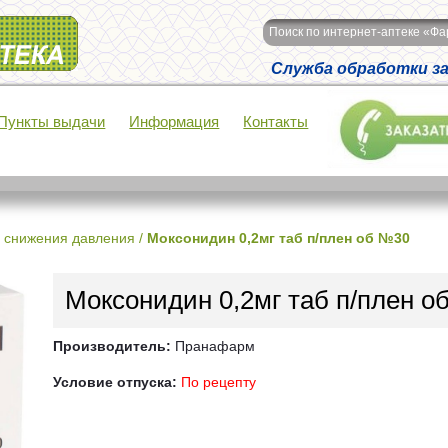
Поиск по интернет-аптеке «Ф
Служба обработки зак
Пункты выдачи
Информация
Контакты
 снижения давления
/
Моксонидин 0,2мг таб п/плен об №30
Моксонидин 0,2мг таб п/плен о
Производитель:
Пранафарм
Условие отпуска:
По рецепту