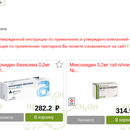
фото
утвержденной инструкции по применению и утверждено компанией
укции по применению препарата Вы можете ознакомиться на сайт
Г
онидин Авексима 0,2мг
Моксонидин 0,2мг таб п/пле
...
№...
282.2
руб
314
росмотр
Просмотр