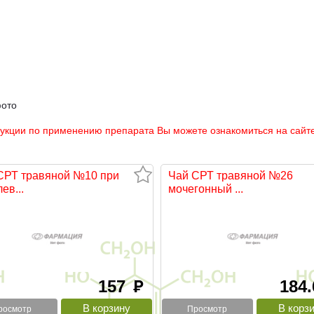
фото
рукции по применению препарата Вы можете ознакомиться на сайте
СРТ травяной №10 при
Чай СРТ травяной №26
ев...
мочегонный ...
157
184
руб
росмотр
Просмотр