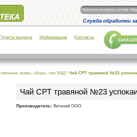
Поиск по интернет-аптеке «Ф
Служба обработки зак
Пункты выдачи
Информация
Контакты
ственные травы, сборы, чаи БАД
/
Чай СРТ травяной №23 успок
Чай СРТ травяной №23 успок
Производитель:
Витачай ООО