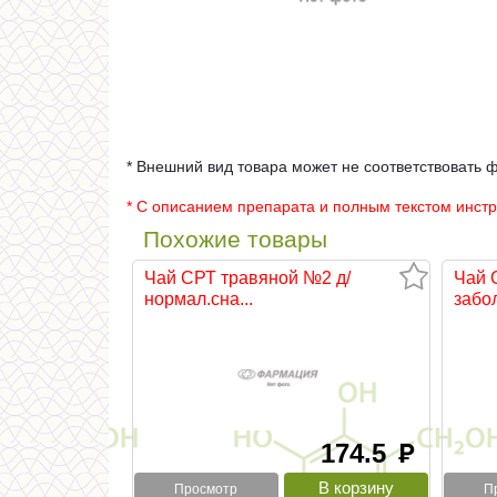
* Внешний вид товара может не соответствовать 
* С описанием препарата и полным текстом инст
Похожие товары
Чай СРТ травяной №2 д/
Чай 
нормал.сна...
забол
174.5
руб
Просмотр
П