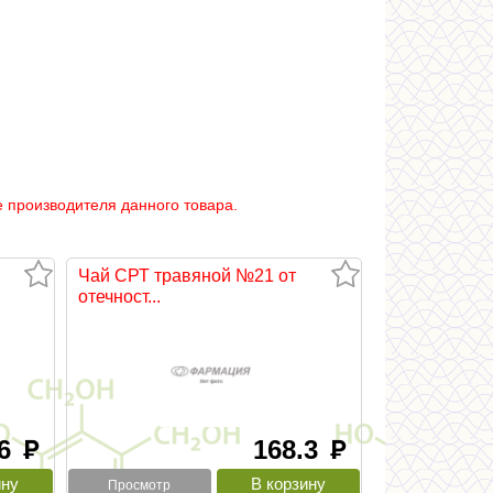
 производителя данного товара.
Чай СРТ травяной №21 от
отечност...
.6
168.3
руб
руб
Просмотр