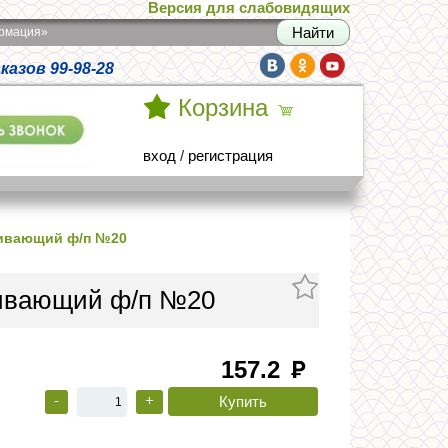
Версия для слабовидящих
армация»
азов 99-98-28
Корзина
вход
/
регистрация
аивающий ф/п №20
аивающий ф/п №20
157.2
руб
-
+