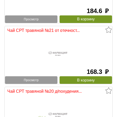
184.6
руб
Просмотр
Чай СРТ травяной №21 от отечност...
168.3
руб
Просмотр
Чай СРТ травяной №20 д/похудения...