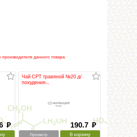
 производителя данного товара.
Чай СРТ травяной №20 д/
похудения...
.6
190.7
руб
руб
Просмотр