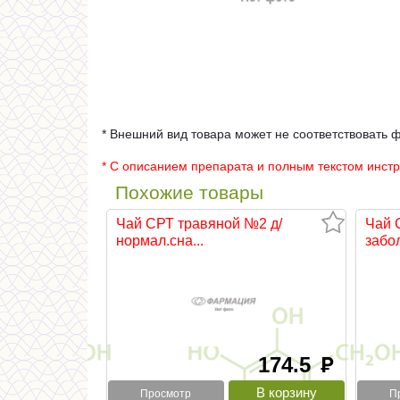
* Внешний вид товара может не соответствовать 
* С описанием препарата и полным текстом инст
Похожие товары
Чай СРТ травяной №2 д/
Чай 
нормал.сна...
забол
174.5
руб
Просмотр
П