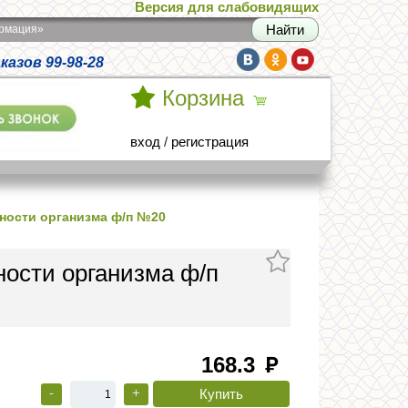
Версия для слабовидящих
армация»
азов 99-98-28
Корзина
вход
/
регистрация
ности организма ф/п №20
ности организма ф/п
168.3
руб
-
+