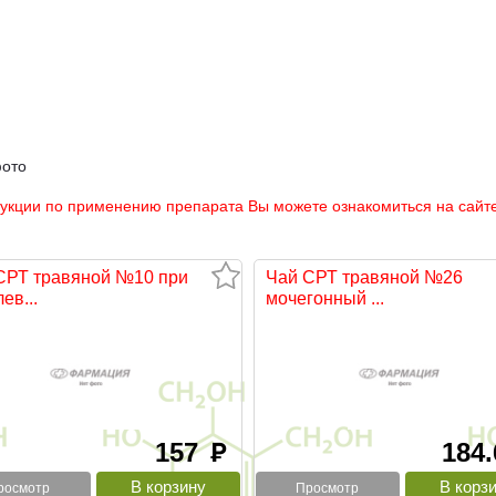
фото
рукции по применению препарата Вы можете ознакомиться на сайте
СРТ травяной №10 при
Чай СРТ травяной №26
ев...
мочегонный ...
157
184
руб
росмотр
Просмотр