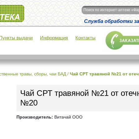
Поиск по интернет-аптеке «Ф
Служба обработки зак
Пункты выдачи
Информация
Контакты
ственные травы, сборы, чаи БАД
/
Чай СРТ травяной №21 от отеч
Чай СРТ травяной №21 от отеч
№20
Производитель:
Витачай ООО