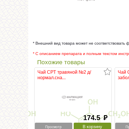
* Внешний вид товара может не соответствовать 
* С описанием препарата и полным текстом инст
Похожие товары
Чай СРТ травяной №2 д/
Чай 
нормал.сна...
забол
174.5
руб
Просмотр
П