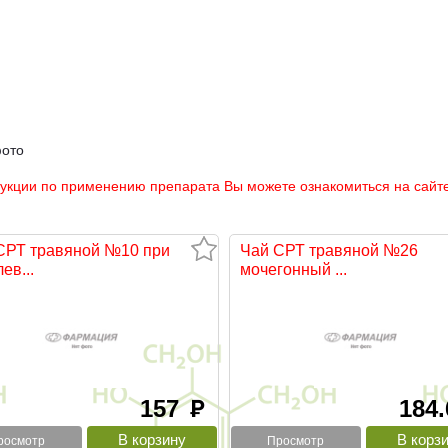
фото
рукции по применению препарата Вы можете ознакомиться на сайте
СРТ травяной №10 при
Чай СРТ травяной №26
ев...
мочегонный ...
157
184
руб
росмотр
Просмотр