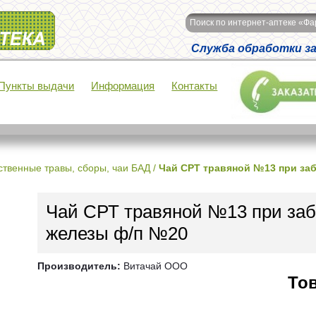
Поиск по интернет-аптеке «Ф
Служба обработки зак
Пункты выдачи
Информация
Контакты
ственные травы, сборы, чаи БАД
/
Чай СРТ травяной №13 при за
Чай СРТ травяной №13 при за
железы ф/п №20
Производитель:
Витачай ООО
Тов