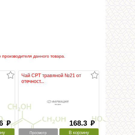
 производителя данного товара.
Чай СРТ травяной №21 от
отечност...
.6
168.3
руб
руб
Просмотр