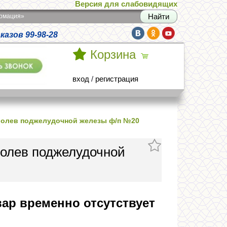
Версия для слабовидящих
армация»
азов 99-98-28
Корзина
вход
/
регистрация
болев поджелудочной железы ф/п №20
болев поджелудочной
ар временно отсутствует