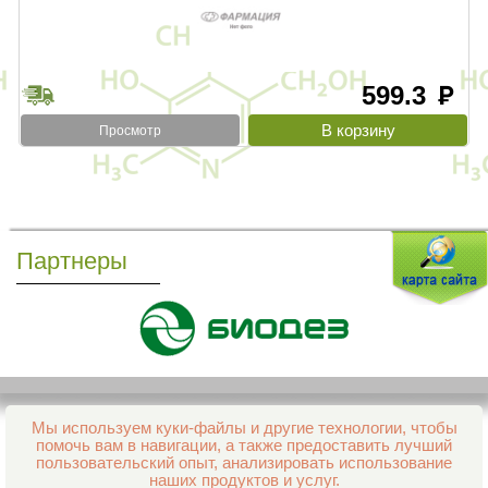
599.3
руб
Просмотр
Партнеры
Мы используем куки-файлы и другие технологии, чтобы
Все права защищены и охраняются законом
помочь вам в навигации, а также предоставить лучший
© 2013–2026 Интернет-аптека Фармация
пользовательский опыт, анализировать использование
е-mail:
support@aptekapenza.ru
наших продуктов и услуг.