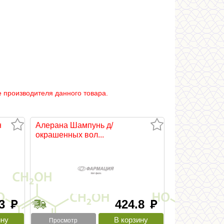
 производителя данного товара.
н
Алерана Шампунь д/
окрашенных вол...
.3
424.8
руб
руб
Просмотр