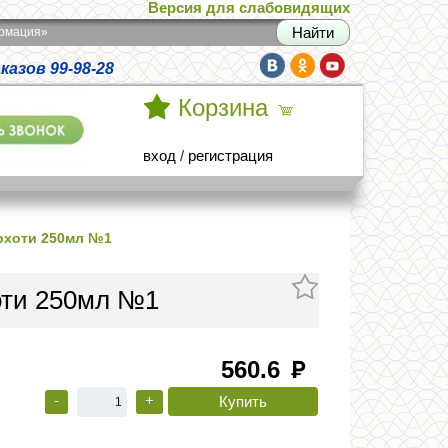
Версия для слабовидящих
армация»
азов 99-98-28
Корзина
вход
/
регистрация
рхоти 250мл №1
оти 250мл №1
560.6
руб
-
+