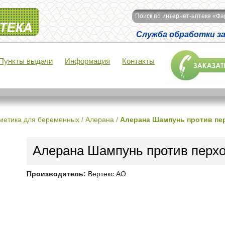
Поиск по интернет-аптеке «Ф
Служба обработки зак
Пункты выдачи
Информация
Контакты
метика для беременных
/
Алерана
/
Алерана Шампунь против пе
Алерана Шампунь против перх
Производитель:
Вертекс АО