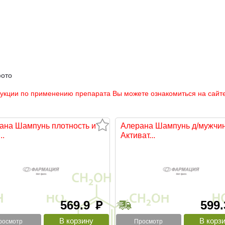
фото
рукции по применению препарата Вы можете ознакомиться на сайте
ана Шампунь плотность и
Алерана Шампунь д/мужчи
..
Активат...
569.9
599
руб
росмотр
Просмотр