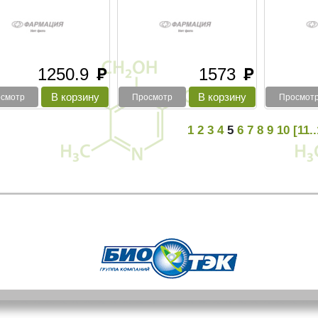
1250.9
1573
руб
руб
смотр
Просмотр
Просмот
1
2
3
4
5
6
7
8
9
10
[11.