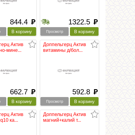
844.4
1322.5
руб
руб
р
Просмотр
герц Актив
Доппельгерц Актив
о-мине...
витамины д/бол...
662.7
592.8
руб
руб
р
Просмотр
герц Актив
Доппельгерц Актив
q10 ка...
магний+калий т...