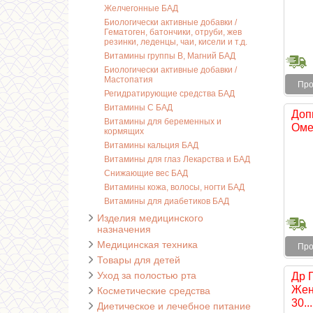
Желчегонные БАД
Биологически активные добавки /
Гематоген, батончики, отруби, жев
резинки, леденцы, чаи, кисели и т.д.
Витамины группы В, Магний БАД
Биологически активные добавки /
Мастопатия
Про
Регидратирующие средства БАД
Витамины С БАД
Доп
Витамины для беременных и
Омег
кормящих
Витамины кальция БАД
Витамины для глаз Лекарства и БАД
Снижающие вес БАД
Витамины кожа, волосы, ногти БАД
Витамины для диабетиков БАД
Изделия медицинского
назначения
Медицинская техника
Про
Товары для детей
Уход за полостью рта
Др 
Жен
Косметические средства
30...
Диетическое и лечебное питание