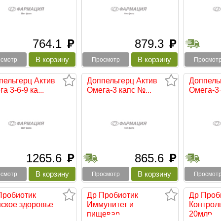
764.1
879.3
руб
руб
смотр
Просмотр
Просмот
пельгерц Актив
Доппельгерц Актив
Доппель
а 3-6-9 ка...
Омега-3 капс №...
Омега-3+
1265.6
865.6
руб
руб
смотр
Просмотр
Просмот
Пробиотик
Др Пробиотик
Др Проб
ское здоровье
Иммунитет и
Контрол
пищевар...
20млр...