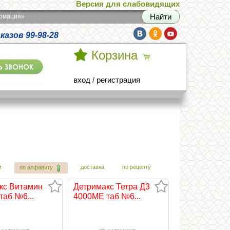
Версия для слабовидящих
армация»
азов 99-98-28
Корзина
вход
/
регистрация
м
доставка
по рецепту
по алфавиту
кс Витамин
Детримакс Тетра Д3
таб №6...
4000МЕ таб №6...