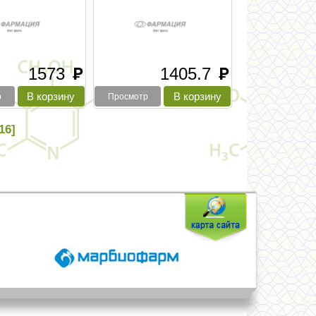
1573
1405.7
руб
руб
р
Просмотр
.16]