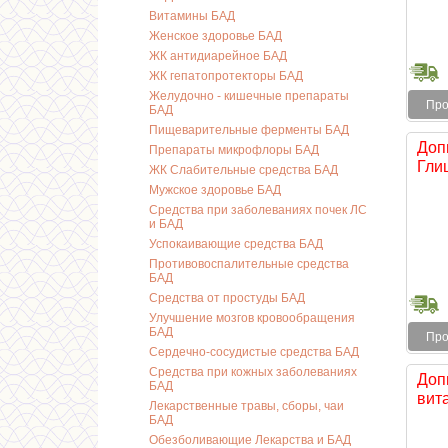
Витамины БАД
Женское здоровье БАД
ЖК антидиарейное БАД
ЖК гепатопротекторы БАД
Желудочно - кишечные препараты
Про
БАД
Пищеварительные ферменты БАД
Доп
Препараты микрофлоры БАД
Гли
ЖК Слабительные средства БАД
Мужское здоровье БАД
Средства при заболеваниях почек ЛС
и БАД
Успокаивающие средства БАД
Противовоспалительные средства
БАД
Средства от простуды БАД
Улучшение мозгов кровообращения
БАД
Про
Сердечно-сосудистые средства БАД
Средства при кожных заболеваниях
Доп
БАД
вита
Лекарственные травы, сборы, чаи
БАД
Обезболивающие Лекарства и БАД