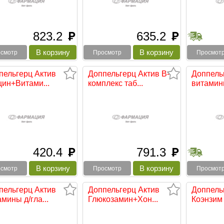
823.2
635.2
руб
руб
смотр
Просмотр
Просмот
пельгерц Актив
Доппельгерц Актив В-
Доппель
цин+Витами...
комплекс таб...
витаминн
420.4
791.3
руб
руб
смотр
Просмотр
Просмот
пельгерц Актив
Доппельгерц Актив
Доппель
мины д/гла...
Глюкозамин+Хон...
Коэнзим 