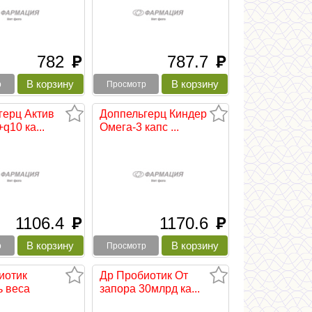
782
787.7
руб
руб
р
Просмотр
герц Актив
Доппельгерц Киндер
q10 ка...
Омега-3 капс ...
1106.4
1170.6
руб
руб
р
Просмотр
иотик
Др Пробиотик От
ь веса
запора 30млрд ка...