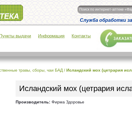
Поиск по интернет-аптеке «Ф
Служба обработки зак
Пункты выдачи
Информация
Контакты
ственные травы, сборы, чаи БАД
/
Исландский мох (цетрария исл
Исландский мох (цетрария исл
Производитель:
Фирма Здоровье