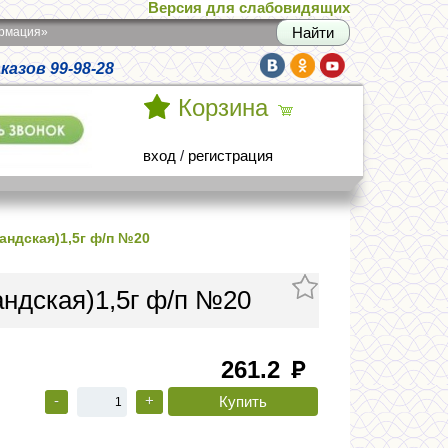
Версия для слабовидящих
армация»
азов 99-98-28
Корзина
вход
/
регистрация
андская)1,5г ф/п №20
андская)1,5г ф/п №20
261.2
руб
-
+