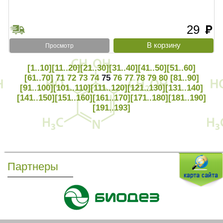
29
руб
Просмотр
[1..10]
[11..20]
[21..30]
[31..40]
[41..50]
[51..60]
[61..70]
71
72
73
74
75
76
77
78
79
80
[81..90]
[91..100]
[101..110]
[111..120]
[121..130]
[131..140]
[141..150]
[151..160]
[161..170]
[171..180]
[181..190]
[191..193]
Партнеры