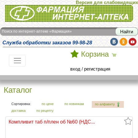
Версия для слабовидящих
Интернет-аптека Фармация
Поиск по интернет-аптеке «Фармация»
Служба обработки заказов 99-98-28
Корзина
вход
/
регистрация
Каталог
Сортировка:
по цене
по новинкам
по алфавиту
доставка
по рецепту
Компливит таб п/плен об №60 (НДС...