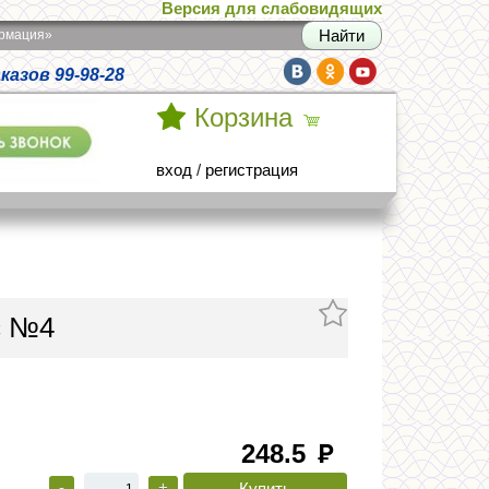
Версия для слабовидящих
армация»
азов 99-98-28
Корзина
вход
/
регистрация
с №4
248.5
руб
-
+