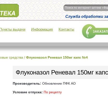
Поиск по интернет-аптеке «Ф
Служба обработки зак
Пункты выдачи
Информация
Контакты
овые средства
/
Флуконазол Реневал 150мг капс №4
Флуконазол Реневал 150мг кап
Производитель:
Обновление ПФК АО
Условие отпуска:
По рецепту