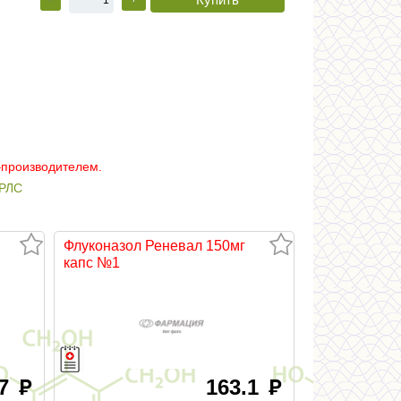
–производителем.
РЛС
Флуконазол Реневал 150мг
капс №1
.7
163.1
руб
руб