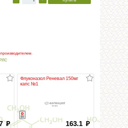
–производителем.
РЛС
Флуконазол Реневал 150мг
капс №1
.7
163.1
руб
руб