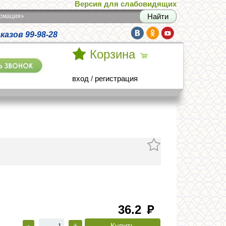
Версия для слабовидящих
армация»
азов 99-98-28
Корзина
вход
/
регистрация
36.2
руб
-
+