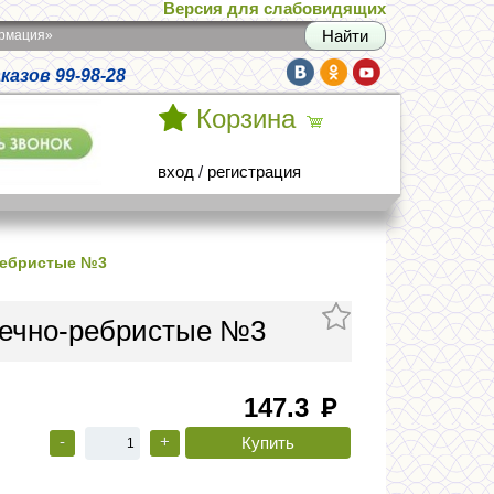
Версия для слабовидящих
армация»
азов 99-98-28
Корзина
вход
/
регистрация
ребристые №3
чечно-ребристые №3
147.3
руб
-
+