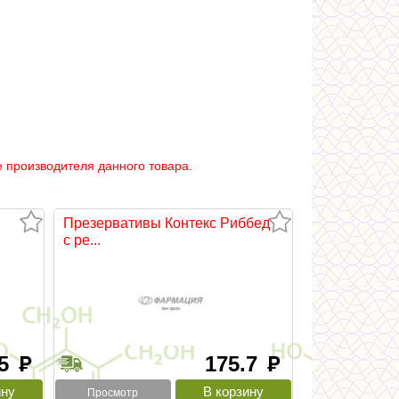
 производителя данного товара.
Презервативы Контекс Риббед
с ре...
.5
175.7
руб
руб
Просмотр