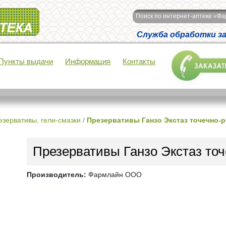
Поиск по интернет-аптеке «Ф
Служба обработки зак
Пункты выдачи
Информация
Контакты
езервативы, гели-смазки
/
Презервативы Ганзо Экстаз точечно-
Презервативы Ганзо Экстаз то
Производитель:
Фармлайн ООО