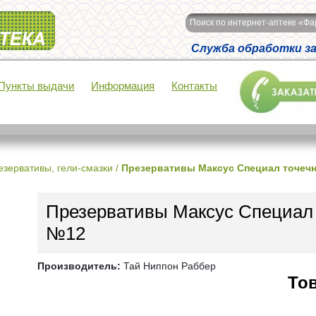
Поиск по интернет-аптеке «Ф
Служба обработки зак
Пункты выдачи
Информация
Контакты
езервативы, гели-смазки
/
Презервативы Максус Специал точеч
Презервативы Максус Специал
№12
Производитель:
Тай Ниппон Раббер
Тов