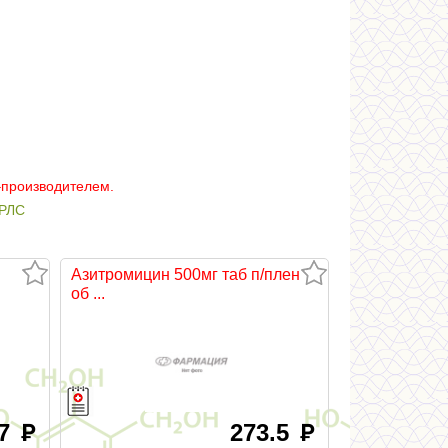
–производителем.
РЛС
Азитромицин 500мг таб п/плен
об ...
.7
273.5
руб
руб