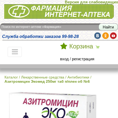
Версия для слабовидящих
Интернет-аптека Фармация
Поиск по интернет-аптеке «Фармация»
Служба обработки заказов 99-98-28
Корзина
вход
/
регистрация
Каталог
/
Лекарственные средства
/
Антибиотики
/
Азитромицин Экомед 250мг таб п/плен об №6