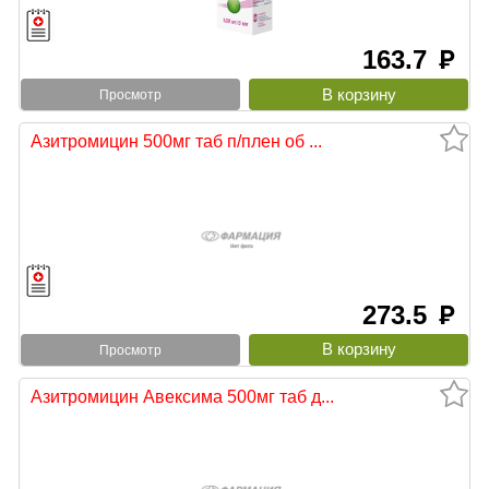
163.7
руб
Просмотр
Азитромицин 500мг таб п/плен об ...
273.5
руб
Просмотр
Азитромицин Авексима 500мг таб д...