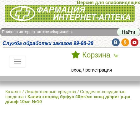
Версия для слабовидящих
Интернет-аптека Фармация
Поиск по интернет-аптеке «Фармация»
Служба обработки заказов 99-98-28
Корзина
вход
/
регистрация
Каталог
/
Лекарственные средства
/
Сердечно-сосудистые
средства
/
Калия хлорид буфус 40мг/мл конц д/приг р-ра
д/инф 10мл №10