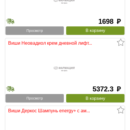
1698
руб
Просмотр
Виши Неовадиол крем дневной лифт...
5372.3
руб
Просмотр
Виши Деркос Шампунь energy+ с ам...