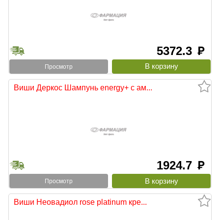
5372.3
руб
Просмотр
Виши Деркос Шампунь energy+ с ам...
1924.7
руб
Просмотр
Виши Неовадиол rose platinum кре...