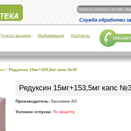
Поиск по интернет-аптеке «Ф
Служба обработки зак
Пункты выдачи
Информация
Контакты
вес
/
Редуксин 15мг+153,5мг капс №30
Редуксин 15мг+153,5мг капс №
Производитель:
Биохимик АО
Условие отпуска:
По рецепту