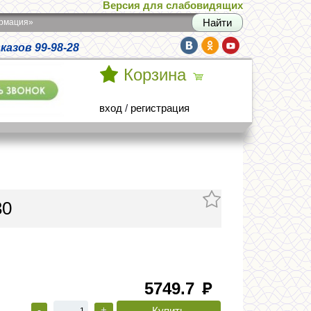
Версия для слабовидящих
армация»
азов 99-98-28
Корзина
вход
/
регистрация
30
5749.7
руб
-
+