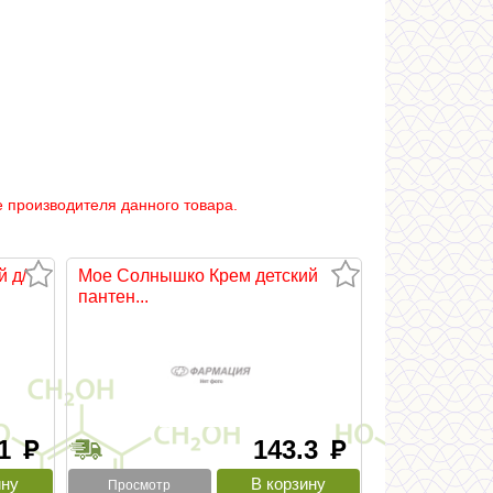
 производителя данного товара.
 д/
Мое Солнышко Крем детский
пантен...
.1
143.3
руб
руб
Просмотр