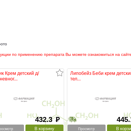
фото
рукции по применению препарата Вы можете ознакомиться на сайте
ик Крем детский д/
Липобейз Беби крем детский
евног...
тел...
432.3
445
руб
росмотр
Просмотр