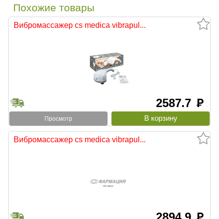
Похожие товары
Вибромассажер cs medica vibrapul...
2587.7
руб
Просмотр
Вибромассажер cs medica vibrapul...
2894.9
руб