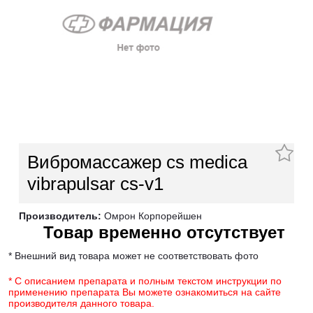
Вибромассажер cs medica
vibrapulsar cs-v1
Производитель:
Омрон Корпорейшен
Товар временно отсутствует
* Внешний вид товара может не соответствовать фото
* С описанием препарата и полным текстом инструкции по
применению препарата Вы можете ознакомиться на сайте
производителя данного товара.