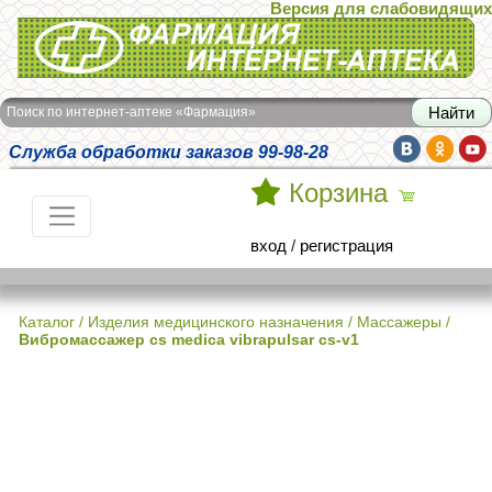
Версия для слабовидящих
Интернет-аптека Фармация
Поиск по интернет-аптеке «Фармация»
Служба обработки заказов 99-98-28
Корзина
вход
/
регистрация
Каталог
/
Изделия медицинского назначения
/
Массажеры
/
Вибромассажер cs medica vibrapulsar cs-v1