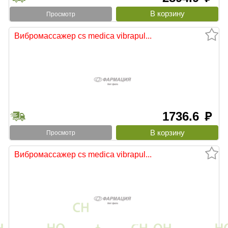
Просмотр
Вибромассажер cs medica vibrapul...
1736.6
руб
Просмотр
Вибромассажер cs medica vibrapul...